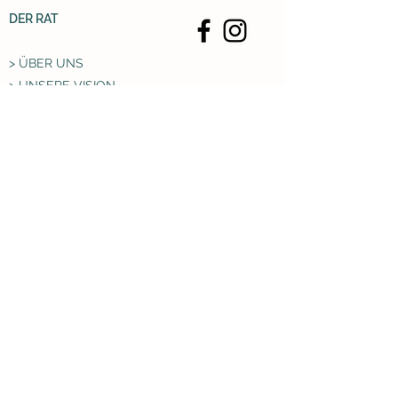
DER RAT
> ÜBER UNS
> UNSERE VISION
> WAS WIR MACHEN
> WIE MACHEN WIR DAS
> DOWNLOADS
RECHTLICHES
> KONTAKT
> DATENSCHUTZ
> IMPRESSUM