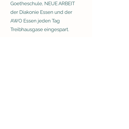
Goetheschule, NEUE ARBEIT
der Diakonie Essen und der
AWO Essen jeden Tag
Treibhausgase eingespart.
Wenn wir alle nur drei
klimafreundliche Gerichte pro
Woche essen würden, hätte
das die gleiche Klimawirkung
wie 6,27 Millionen Autos
weniger auf der Straße.