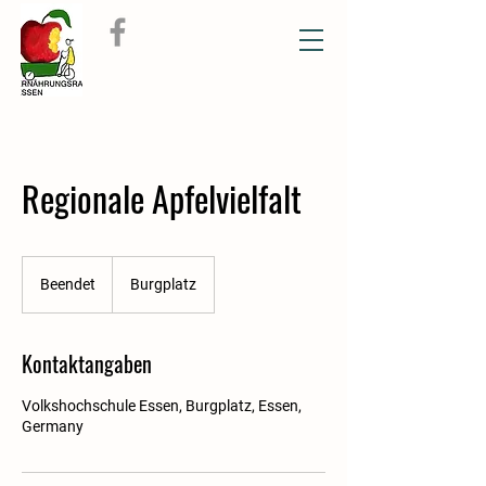
Regionale Apfelvielfalt
Beendet
B
Burgplatz
e
e
n
Kontaktangaben
d
e
Volkshochschule Essen, Burgplatz, Essen,
t
Germany