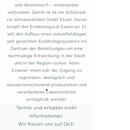
und ökonomisch – miteinander
verbunden. Damit ist es ein Schlüssel
zur klimaneutralen Stadt Essen. Daran
knüpft der Ernährungsrat Essen an. Er
will den Aufbau eines zukunftsfähigen
und gerechten Ernährungssystems ins
Zentrum der Bemühungen um eine
UNSERE TERMINE
nachhaltige Entwicklung in der Stadt
und in der Region rücken. Allen
Hier finden Sie aktuelle oder
Essener*innen soll der Zugang zu
kommende Termine, welche vom
regionalen, ökologisch und
Ernährungsrat-Essen oder einem
ressourcenschonend produzierten und
unserer Partner organisiert
verarbeiteten Lebensmitteln
werden. Klicken Sie auf Ihren
ermöglicht werden.
Termin und erhalten mehr
Informationen.
Wir freuen uns auf Dich.