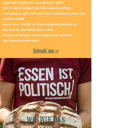
regionale Strukturen und Akteure stärkt.
sich in den Kreislauf des Ökosystems einfügt.
Transparenz über Herkunft und Produktionsweise
und
Inhalte schafft.
durch eine Vielfalt im Warenangebot geprägt ist.
Fairness für alle Beteiligten wahrt.
Wissen weitergibt und Kompetenzen aufbaut.
die Gemeinschaft stärkt.
Schreib' uns >>
WIE WIR DAS